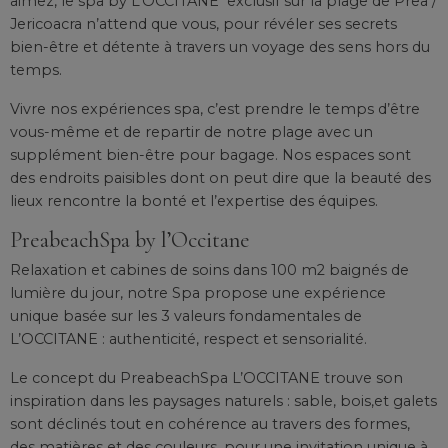
aimez, le spa by L’OCCITANE exclusif sur la plage de Prea /
Jericoacra n’attend que vous, pour révéler ses secrets
bien-être et détente à travers un voyage des sens hors du
temps.
Vivre nos expériences spa, c’est prendre le temps d’être
vous-même et de repartir de notre plage avec un
supplément bien-être pour bagage. Nos espaces sont
des endroits paisibles dont on peut dire que la beauté des
lieux rencontre la bonté et l’expertise des équipes.
PreabeachSpa by l’Occitane
Relaxation et cabines de soins dans 100 m2 baignés de
lumière du jour, notre Spa propose une expérience
unique basée sur les 3 valeurs fondamentales de
L’OCCITANE : authenticité, respect et sensorialité.
Le concept du PreabeachSpa L’OCCITANE trouve son
inspiration dans les paysages naturels : sable, bois,et galets
sont déclinés tout en cohérence au travers des formes,
des matières et des couleurs, pour une invitation unique à