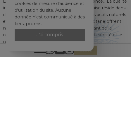
Éveillez vos sens dans la pureté de la Provence… La qualité
cookies de mesure d’audience et
incontestée de cette grande marque française réside dans
d'utilisation du site. Aucune
chacun de ses produits. Riches en principes actifs naturels
donnée n'est communiqué à des
et en huiles essentielles, les gammes L'Occitane offrent
tiers, promis.
non seulement le meilleur et le plus innovant de la
J'ai compris
cosmétique, mais intègrent également la durabilité et le
respect de la nature dans leur production.
Réserver
Soyez les bienvenus
Clients de l’hotel
Visiteurs
Horaires des soins
Du Lundi au dimanche : de 11h00 à 20h00
Réservations
Informations et réservations par téléphone et
WhatsApp +55 88 99629-2799