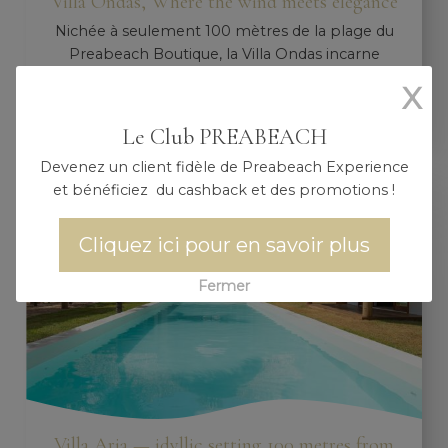
Villa Ondas, Where the wind meets elegance
Nichée à seulement 100 mètres de la plage du
Preabeach Boutique, la Villa Ondas incarne
l'élégance balnéaire brésilienne signée dans...
X
En savoir plus
Le Club PREABEACH
Devenez un client fidèle de Preabeach Experience
et bénéficiez du cashback et des promotions !
Cliquez ici pour en savoir plus
Fermer
Villa Aria — idyllic setting 100 metres from