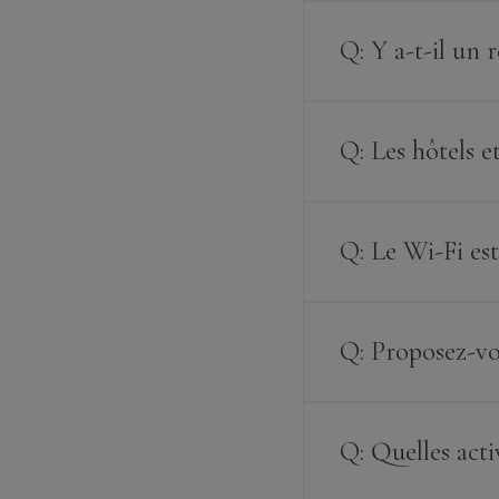
Q: Y a-t-il un 
Q: Les hôtels e
Q: Le Wi-Fi est
Q: Proposez-vou
Q: Quelles activ