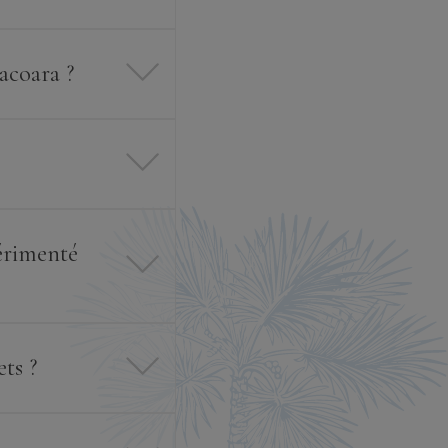
acoara ?
périmenté
ts ?