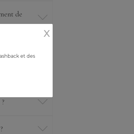
ement de
X
?
ashback et des
 ?
?